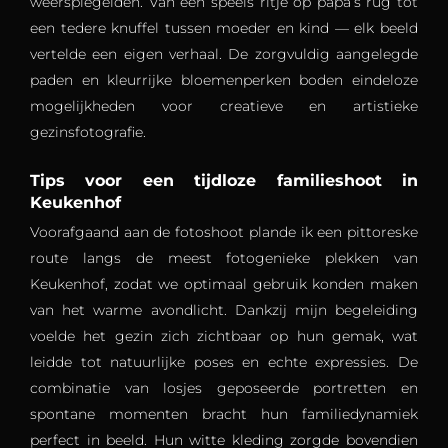
weerspiegelden. Van een speels ritje op papa’s rug tot
een tedere knuffel tussen moeder en kind — elk beeld
vertelde een eigen verhaal. De zorgvuldig aangelegde
paden en kleurrijke bloemenperken boden eindeloze
mogelijkheden voor creatieve en artistieke
gezinsfotografie.
Tips voor een tijdloze familieshoot in
Keukenhof
Voorafgaand aan de fotoshoot plande ik een pittoreske
route langs de meest fotogenieke plekken van
Keukenhof, zodat we optimaal gebruik konden maken
van het warme avondlicht. Dankzij mijn begeleiding
voelde het gezin zich zichtbaar op hun gemak, wat
leidde tot natuurlijke poses en echte expressies. De
combinatie van losjes geposeerde portretten en
spontane momenten bracht hun familiedynamiek
perfect in beeld. Hun witte kleding zorgde bovendien