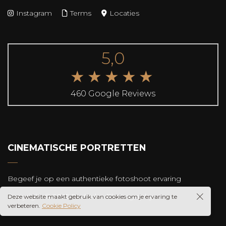
Instagram
Terms
Locaties
5,0
★★★★★
460 Google Reviews
CINEMATISCHE PORTRETTEN
Begeef je op een authentieke fotoshoot ervaring
Copyright © 2025 Rudenko Photography
Deze website maakt gebruik van cookies om je ervaring te
verbeteren.
Cookie Policy